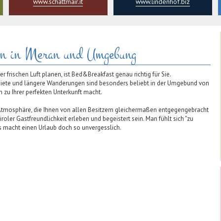
www.schattmair.it
www.lindenhof.biz
en in Meran und Umgebung
r frischen Luft planen, ist Bed&Breakfast genau richtig für Sie.
iete und längere Wanderungen sind besonders beliebt in der Umgebund von
 zu Ihrer perfekten Unterkunft macht.
 Atmosphäre, die Ihnen von allen Besitzern gleichermaßen entgegengebracht
roler Gastfreundlichkeit erleben und begeistert sein. Man fühlt sich "zu
 macht einen Urlaub doch so unvergesslich.