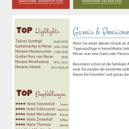
www.hotel-zirmerhof.com
www.hotel-verena.com
Garnis & Pension
Highlights
TOP
Tallner Sunntige
06.05.-07.10.
Wenn Sie einen aktiven Urlaub an de
Gartennächte in Meran
14.06.-23.08.
Tagesausflüge in benachbarte Geb
Meraner Musikwochen
17.08.-21.09.
Meran, was eine Garni oder Pension
Großer Preis von Meran
30.09.
Merano WineFestival
09.11.-13.11.
Besonders schön ist die familiäre
Meraner Advent
23.11.-06.01.19
wird. Sie werden die berühmte südti
Hause bei Freunden" und genau das
Empfehlungen
TOP
Hotel Sonnenhof
Kuens
Hotel Schlosswirt
Schenna
s
Hotel Wessobrunn
Meran
s
Hotel Zirmerhof
Riffian
s
Maria Theresia
Algund
s