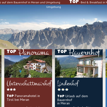
TOP
ub auf dem Bauernhof in Meran und Umgebung
- Bed & Breakfast i
Umgebung
.com
Panorama
Bauernhof
TOP
TOP
Unterschattmairhof
Lindenhof
Panoramahotel in
Urlaub auf dem
TOP
TOP
Tirol bei Meran
Bauernhof
in Meran