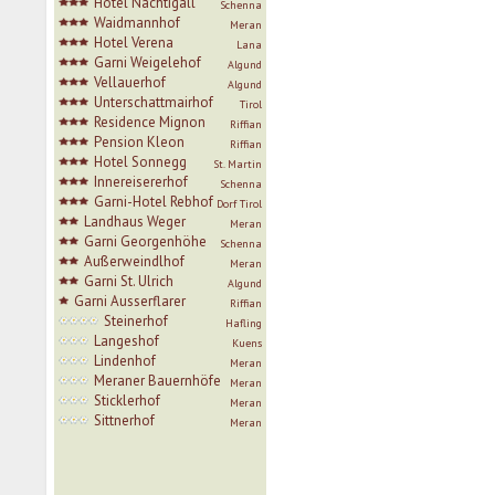
Hotel Nachtigall
Schenna
Waidmannhof
Meran
Hotel Verena
Lana
Garni Weigelehof
Algund
Vellauerhof
Algund
Unterschattmairhof
Tirol
Residence Mignon
Riffian
Pension Kleon
Riffian
Hotel Sonnegg
St. Martin
Innereisererhof
Schenna
Garni-Hotel Rebhof
Dorf Tirol
Landhaus Weger
Meran
Garni Georgenhöhe
Schenna
Außerweindlhof
Meran
Garni St. Ulrich
Algund
Garni Ausserflarer
Riffian
Steinerhof
Hafling
Langeshof
Kuens
Lindenhof
Meran
Meraner Bauernhöfe
Meran
Sticklerhof
Meran
Sittnerhof
Meran