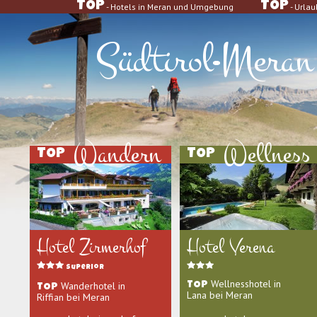
TOP
TOP
- Hotels in Meran und Umgebung
- Urla
Südtirol
Meran
Wandern
Wellness
TOP
TOP
Hotel Zirmerhof
Hotel Verena
Superior
Wellnesshotel in
Wanderhotel in
TOP
TOP
Lana bei Meran
Riffian bei Meran