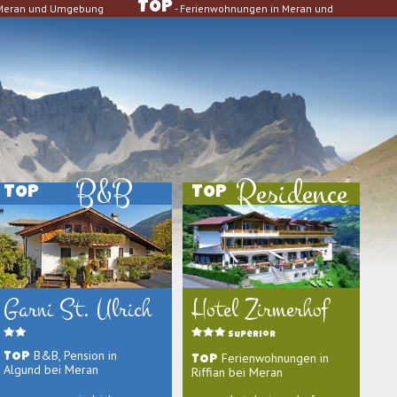
TOP
n Meran und Umgebung
- Ferienwohnungen in Meran und
B&B
Residence
TOP
TOP
Garni St. Ulrich
Hotel Zirmerhof
Superior
B&B, Pension in
Ferienwohnungen in
TOP
TOP
Algund bei Meran
Riffian bei Meran