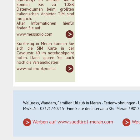
können. Bis zu 10GB
Datenvolumen beim größten
italienischen Anbieter TIM sind
möglich.
Aller Informationen hierfür
finden Sie auf:
www.messaxio.com
Kurzfristig in Meran können Sie
sich die SIM Karte in der
Cavourstr. 40 im notebookpoint
holen. Dann sparen Sie auch
noch die Versandkosten!
www.notebookpoint.it
Wellness, Wandern, Familien Urlaub in Meran - Ferienwohnungen - U
MwSt.Nr.: 02321740215 - Eine Seite der intervaria KG - Meran 39012
Werben auf www.suedtirol-meran.com
Wet