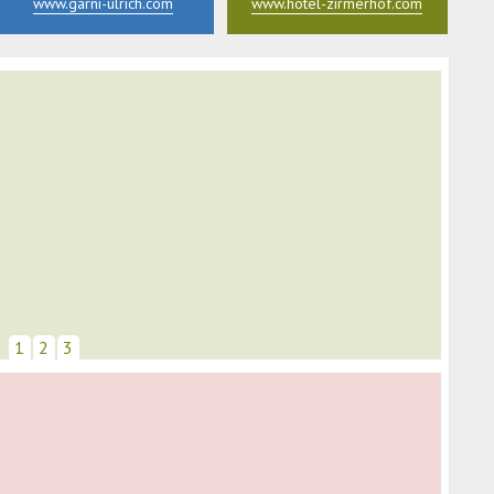
www.garni-ulrich.com
www.hotel-zirmerhof.com
1
2
3